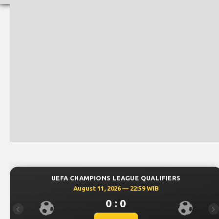
UEFA CHAMPIONS LEAGUE QUALIFIERS
August 11, 2026 — 22:59 WIB
0 : 0
Previous
Ne