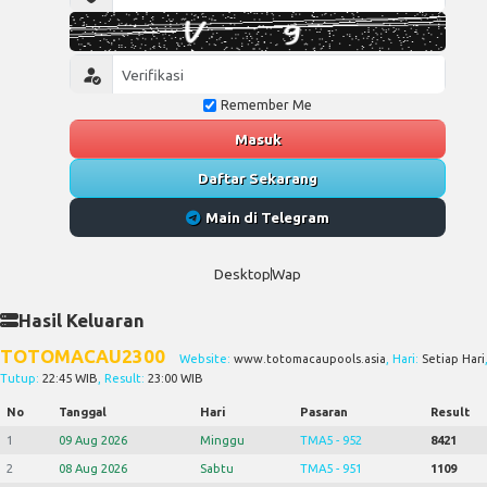
Remember Me
Masuk
Daftar Sekarang
Main di Telegram
Desktop
Wap
Hasil Keluaran
TOTOMACAU2300
Website:
www.totomacaupools.asia
, Hari:
Setiap Hari
Tutup:
22:45 WIB
, Result:
23:00 WIB
No
Tanggal
Hari
Pasaran
Result
1
09 Aug 2026
Minggu
TMA5 - 952
8421
2
08 Aug 2026
Sabtu
TMA5 - 951
1109