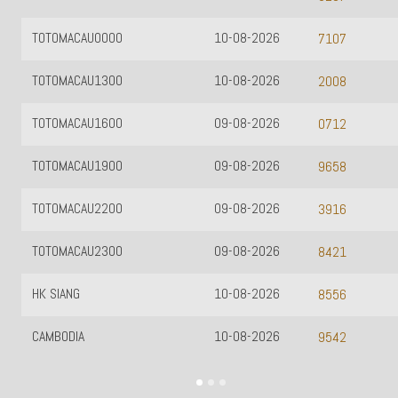
TOTOMACAU0000
10-08-2026
7107
TOTOMACAU1300
10-08-2026
2008
TOTOMACAU1600
09-08-2026
0712
TOTOMACAU1900
09-08-2026
9658
TOTOMACAU2200
09-08-2026
3916
TOTOMACAU2300
09-08-2026
8421
HK SIANG
10-08-2026
8556
CAMBODIA
10-08-2026
9542